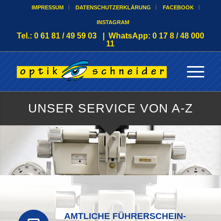
IMPRESSUM
DATENSCHUTZERKLÄRUNG
FACEBOOK
INSTAGRAM
Tel.: 0 61 81 / 49 59 03 | WhatsApp: 0 17 8 / 48 000
11
UNSER SERVICE VON A-Z
AMTLICHE FÜHRERSCHEIN-