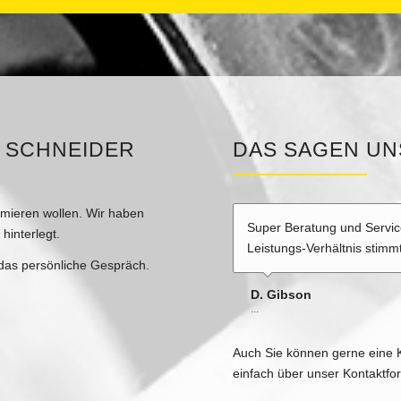
 SCHNEIDER
DAS SAGEN UN
ormieren wollen. Wir haben
Super Beratung und Service
Hallo Alfred und Team, bin
hinterlegt.
Leistungs-Verhältnis stimmt
wieder echt Spaß… Vielen
, das persönliche Gespräch.
D. Gibson
S. Förster
...
...
Auch Sie können gerne eine 
einfach über unser Kontaktfo