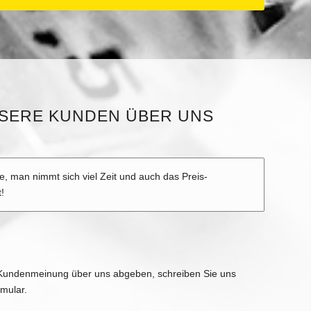
SERE KUNDEN ÜBER UNS
, man nimmt sich viel Zeit und auch das Preis-
 superhappy mit meinen neuen Brillen!! So macht arbeiten
!
 Dank
Kundenmeinung über uns abgeben, schreiben Sie uns
rmular.