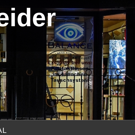
eider
AL